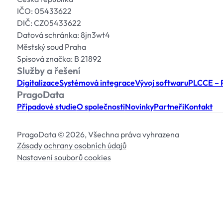
IČO: 05433622
DIČ: CZ05433622
Datová schránka: 8jn3wt4
Městský soud Praha
Spisová značka: B 21892
Služby a řešení
Digitalizace
Systémová integrace
Vývoj softwaru
PLCCE – P
PragoData
Případové studie
O společnosti
Novinky
Partneři
Kontakt
PragoData © 2026, Všechna práva vyhrazena
Zásady ochrany osobních údajů
Nastavení souborů cookies