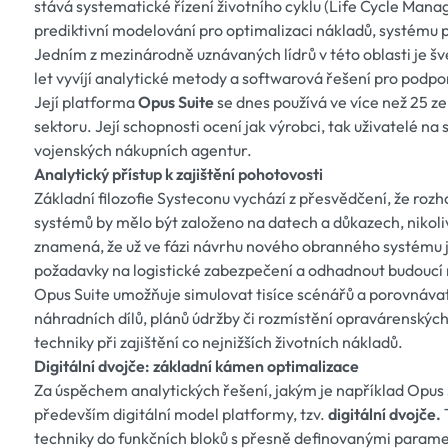
stává systematické řízení životního cyklu (Life Cycle Manag
prediktivní modelování pro optimalizaci nákladů, systému
Jedním z mezinárodně uznávaných lídrů v této oblasti je š
let vyvíjí analytické metody a softwarová řešení pro podpor
Její platforma
Opus Suite
se dnes používá ve více než 25 z
sektoru. Její schopnosti ocení jak výrobci, tak uživatelé n
vojenských nákupních agentur.
Analytický přístup k zajištění pohotovosti
Základní filozofie Systeconu vychází z přesvědčení, že rozh
systémů by mělo být založeno na datech a důkazech, nikoli
znamená, že už ve fázi návrhu nového obranného systému j
požadavky na logistické zabezpečení a odhadnout budoucí 
Opus Suite umožňuje simulovat tisíce scénářů a porovnávat
náhradních dílů, plánů údržby či rozmístění opravárenskýc
techniky při zajištění co nejnižších životních nákladů.
Digitální dvojče: základní kámen optimalizace
Za úspěchem analytických řešení, jakým je například Opus 
především digitální model platformy, tzv.
digitální dvojče.
techniky do funkčních bloků s přesně definovanými parame