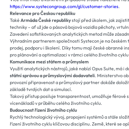
https://www.systecongroup.com/gl/customer-stories
.
Relevance pro Českou republiku
Také
Armáda České republiky
stojí před úkolem, jak zajis
techniky – ať už jde o pásová bojová vozidla pěchoty, vrtu
Zavedení sofistikovaných analytických metod může zásadně z
Výhradním partnerem společnosti Systecon je na českém 
prodej, podporu i školení. Díky tomu mají české obranné ins
pro plánování a optimalizaci v rámci celého životního cyklu
Komunikace mezi státem a průmyslem
Využití analytických nástrojů, jaké nabízí Opus Suite, má i d
státní správou a průmyslovými dodavateli
. Ministerstvo o
provozní připravenost a průmyslový partner dokáže doložit,
základě tvrdých dat a simulací.
Takový přístup posiluje transparentnost, umožňuje férové 
vícenákladů v průběhu celého životního cyklu.
Budoucnost řízení životního cyklu
Rychlý technologický vývoj, propojení systémů a stále složit
řízení životního cyklu klíčovou disciplínu. Země, které se o