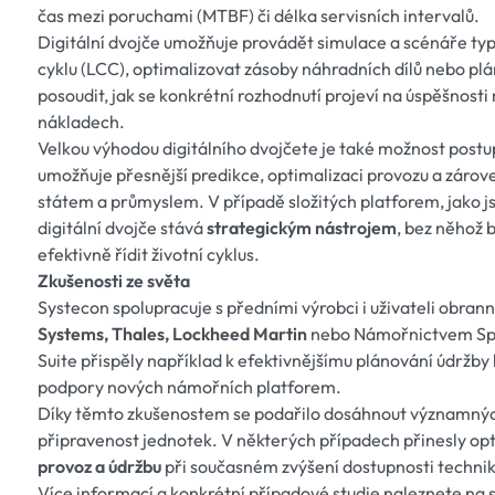
čas mezi poruchami (MTBF) či délka servisních intervalů.
Digitální dvojče umožňuje provádět simulace a scénáře ty
cyklu (LCC), optimalizovat zásoby náhradních dílů nebo pl
posoudit, jak se konkrétní rozhodnutí projeví na úspěšnosti
nákladech.
Velkou výhodou digitálního dvojčete je také možnost postu
umožňuje přesnější predikce, optimalizaci provozu a zárov
státem a průmyslem. V případě složitých platforem, jako j
digitální dvojče stává
strategickým nástrojem
, bez něhož 
efektivně řídit životní cyklus.
Zkušenosti ze světa
Systecon spolupracuje s předními výrobci i uživateli obran
Systems, Thales, Lockheed Martin
nebo Námořnictvem Spo
Suite přispěly například k efektivnějšímu plánování údržby
podpory nových námořních platforem.
Díky těmto zkušenostem se podařilo dosáhnout významných
připravenost jednotek. V některých případech přinesly op
provoz a údržbu
při současném zvýšení dostupnosti technik
Více informací a konkrétní případové studie naleznete na 