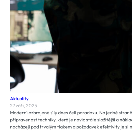
Aktuality
27 září, 2025
Moderní ozbrojené síly dnes čelí paradoxu. Na jedné straně 
připravenost techniky, která je navíc stále složitější a nák
nacházejí pod trvalým tlakem a požadavek efektivity je sil