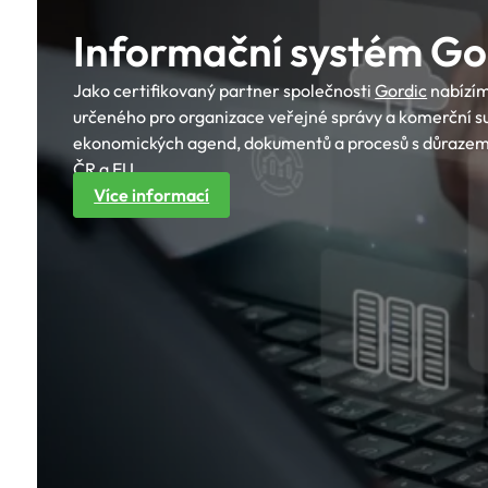
Informační systém Go
Jako certifikovaný partner společnosti
Gordic
nabízím
určeného pro organizace veřejné správy a komerční su
ekonomických agend, dokumentů a procesů s důrazem n
ČR a EU.
Více informací