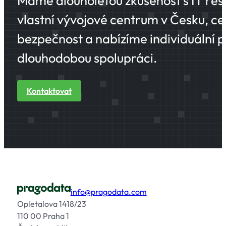
Máme dlouholetou zkušenost s IT řeše
vlastní vývojové centrum v Česku, cer
bezpečnost a nabízíme individuální př
dlouhodobou spolupráci.
Kontaktovat
info@pragodata.com
Opletalova 1418/23
110 00 Praha 1