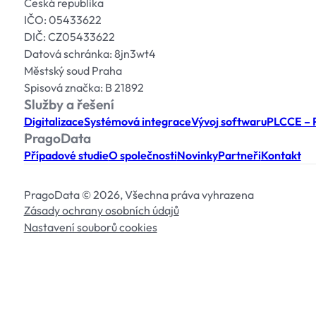
Česká republika
IČO: 05433622
DIČ: CZ05433622
Datová schránka: 8jn3wt4
Městský soud Praha
Spisová značka: B 21892
Služby a řešení
Digitalizace
Systémová integrace
Vývoj softwaru
PLCCE – P
PragoData
Případové studie
O společnosti
Novinky
Partneři
Kontakt
PragoData © 2026, Všechna práva vyhrazena
Zásady ochrany osobních údajů
Nastavení souborů cookies