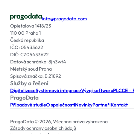
info@pragodata.com
Opletalova 1418/23
110 00 Praha 1
Česká republika
IČO: 05433622
DIČ: CZ05433622
Datová schránka: 8jn3wt4
Městský soud Praha
Spisová značka: B 21892
Služby a řešení
Digitalizace
Systémová integrace
Vývoj softwaru
PLCCE – P
PragoData
Případové studie
O společnosti
Novinky
Partneři
Kontakt
PragoData © 2026, Všechna práva vyhrazena
Zásady ochrany osobních údajů