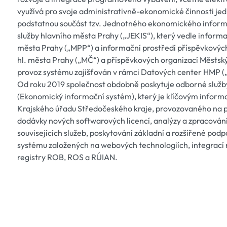
využívá pro svoje administrativně-ekonomické činnosti jed
podstatnou součást tzv. Jednotného ekonomického inform
služby hlavního města Prahy („JEKIS“), který vedle informa
města Prahy („MPP“) a informační prostředí příspěvkovýc
hl. města Prahy („MČ“) a příspěvkových organizací Městsk
provoz systému zajišťován v rámci Datových center HMP 
Od roku 2019 společnost obdobně poskytuje odborné služby 
(Ekonomický informační systém), který je klíčovým infor
Krajského úřadu Středočeského kraje, provozovaného na 
dodávky nových softwarových licencí, analýzy a zpracován
souvisejících služeb, poskytování základní a rozšířené po
systému založených na webových technologiích, integrací n
registry ROB, ROS a RÚIAN.