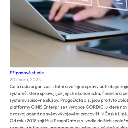
Případové studie
20 února, 2025
Celá řada organizací státní a veřejné správy potřebuje zaj
systémů, které spravují jak jejich ekonomická, finanční a p
systému spisovné služby. PragoData a.s. jsou pro tyto obl
platformy GINIS Enterprise+ výrobce GORDIC, u které navíc 
a rozvoj agend na svém vývojovém pracovišti v České Lípě
Od roku 2018 zajišťují PragoData a.s. vedle dalších společ
rozvoje a integrace programového vybavení, včetně elektr