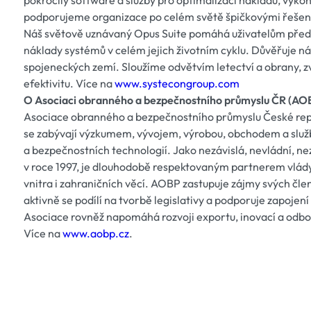
pokročilý software a služby pro optimalizaci nákladů, výko
podporujeme organizace po celém světě špičkovými řešení
Náš světově uznávaný Opus Suite pomáhá uživatelům předv
náklady systémů v celém jejich životním cyklu. Důvěřuje n
spojeneckých zemí. Sloužíme odvětvím letectví a obrany, 
efektivitu. Více na
www.systecongroup.com
O Asociaci obranného a bezpečnostního průmyslu ČR (AO
Asociace obranného a bezpečnostního průmyslu České repub
se zabývají výzkumem, vývojem, výrobou, obchodem a služ
a bezpečnostních technologií. Jako nezávislá, nevládní, ne
v roce 1997, je dlouhodobě respektovaným partnerem vlády
vnitra i zahraničních věcí. AOBP zastupuje zájmy svých člen
aktivně se podílí na tvorbě legislativy a podporuje zapoje
Asociace rovněž napomáhá rozvoji exportu, inovací a odbo
Více na
www.aobp.cz
.