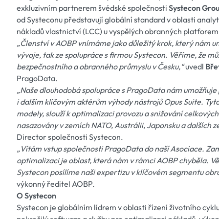
exkluzivním partnerem švédské společnosti
Systecon Gro
od Systeconu představují globální standard v oblasti analyt
nákladů vlastnictví (LCC) u vyspělých obranných platfore
„Členství v AOBP vnímáme jako důležitý krok, který nám umo
vývoje, tak ze spolupráce s firmou Systecon. Věříme, že m
bezpečnostního a obranného průmyslu v Česku,“
uvedl
Bře
PragoData.
„Naše dlouhodobá spolupráce s PragoData nám umožňuje 
i dalším klíčovým aktérům výhody nástrojů Opus Suite. Tyto
modely, slouží k optimalizaci provozu a snižování celkovýc
nasazovány v zemích NATO, Austrálii, Japonsku a dalších z
Director společnosti Systecon.
„Vítám vstup společnosti PragoData do naší Asociace. Zamě
optimalizaci je oblast, která nám v rámci AOBP chyběla. V
Systecon posílíme naši expertizu v klíčovém segmentu obr
výkonný ředitel AOBP.
O Systecon
Systecon je globálním lídrem v oblasti řízení životního cyk