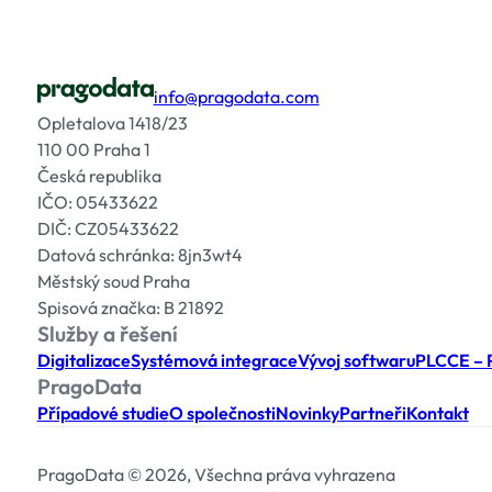
info@pragodata.com
Opletalova 1418/23
110 00 Praha 1
Česká republika
IČO: 05433622
DIČ: CZ05433622
Datová schránka: 8jn3wt4
Městský soud Praha
Spisová značka: B 21892
Služby a řešení
Digitalizace
Systémová integrace
Vývoj softwaru
PLCCE – P
PragoData
Případové studie
O společnosti
Novinky
Partneři
Kontakt
PragoData © 2026, Všechna práva vyhrazena